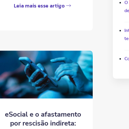
O 
Leia mais esse artigo
d
In
te
Co
eSocial e o afastamento
por rescisão indireta: